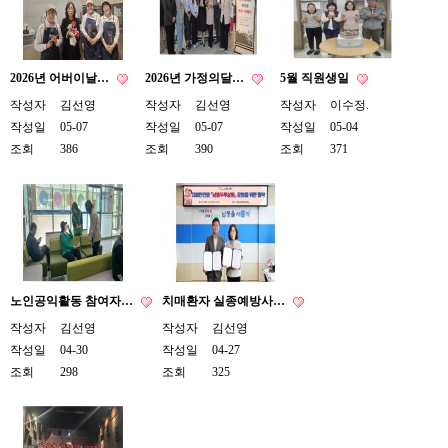
2026년 어버이날…
2026년 가정의달…
5월 직원생일
작성자
김선영
작성자
김선영
작성자
이수정.
작성일
05-07
작성일
05-07
작성일
05-04
조회
386
조회
390
조회
371
노인공익활동 참여자…
치매환자 실종예방사…
작성자
김선영
작성자
김선영
작성일
04-30
작성일
04-27
조회
298
조회
325