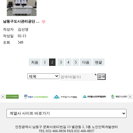
남동구도시관리공단 …
작성자
김선영
작성일
02-13
조회
549
처음
1
2
3
4
5
다음
맨끝
인천광역시 남동구 문화서로62번길 13 별관동 2, 3층 노인인력개발센터
TEL:032-466-8836 FAX:032-466-8837