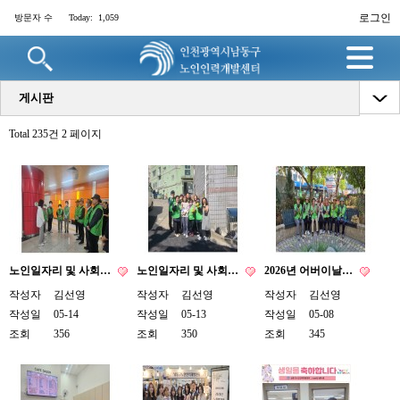
로그인
방문자 수
Today:
1,059
명
게시판
Total 235건
2 페이지
노인일자리 및 사회…
노인일자리 및 사회…
2026년 어버이날…
작성자
김선영
작성자
김선영
작성자
김선영
작성일
05-14
작성일
05-13
작성일
05-08
조회
356
조회
350
조회
345