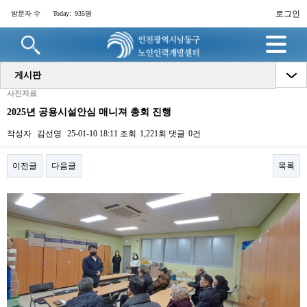
로그인
방문자 수
Today:
935명
게시판
사진자료
2025년 공용시설안심 매니져 총회 진행
작성자
김선영
25-01-10 18:11
조회
1,221회
댓글
0건
이전글
다음글
목록
본문