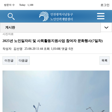
로그인
방문자 수
Today:
1,188
명
게시판
사진자료
2025년 노인일자리 및 사회활동지원사업 참여자 문화행사(7일차)
작성자
김선영
25-06-20 11:44
조회
1,014회
댓글
0건
이전글
다음글
목록
본문