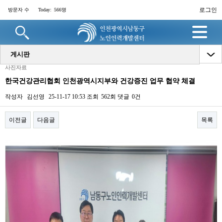
로그인
방문자 수
Today:
566명
게시판
사진자료
한국건강관리협회 인천광역시지부와 건강증진 업무 협약 체결
작성자
김선영
25-11-17 10:53
조회
562회
댓글
0건
이전글
다음글
목록
본문