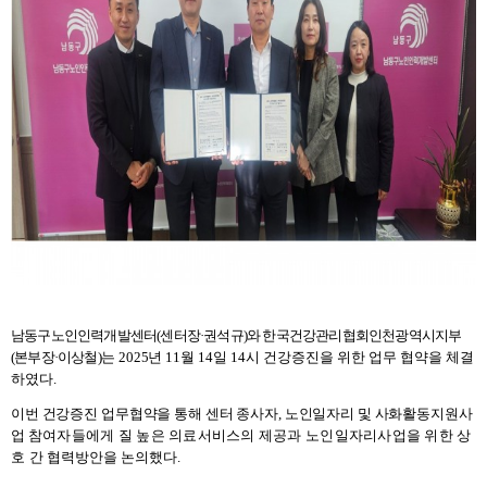
남동구노인인력개발센터
(
센터장
·
권석규
)
와 한국건강관리협회인천광역시지부
(
본부장
·
이상철
)
는
2
025
년
11
월
14
일
14
시 건강증진을 위한 업무 협약을 체결
하였다
.
이번 건강증진 업무협약을 통해 센터 종사자
,
노인일자리 및 사화활동지원사
업
참여자들에게 질 높은 의료서비스의 제공과 노인일자리사업을 위한 상
호 간 협
력방안을 논의했다
.