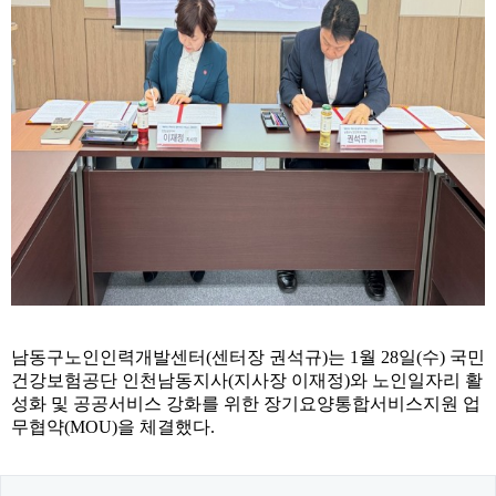
남동구노인인력개발센터
(
센터장 권석규
)
는
1
월
28
일
(
수
)
국민
건강보험공단 인천남동지사
(
지사장 이재정
)
와 노인일자리 활
성화 및 공공서비스 강화를 위한 장기요양통합서비스지원 업
무협약
(MOU)
을 체결했다
.