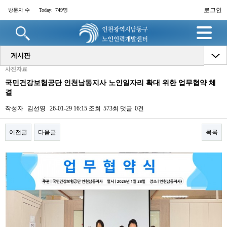
로그인
방문자 수
Today:
749명
게시판
사진자료
국민건강보험공단 인천남동지사 노인일자리 확대 위한 업무협약 체
결
작성자
김선영
26-01-29 16:15
조회
573회
댓글
0건
이전글
다음글
목록
본문