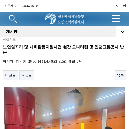
로그인
방문자 수
Today:
927명
게시판
사진자료
노인일자리 및 사회활동지원사업 현장 모니터링 및 인천교통공사 방
문
작성자
김선영
26-05-14 11:40
조회
355회
댓글
0건
이전글
다음글
목록
본문